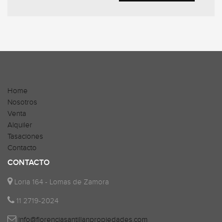
Home
Nosotros
Venta
Alquiler
Tasaciones
Contacto
CONTACTO
Loria 164 - Lomas de Zamora
11 2719-2024
info@florenciasantillanpropiedades.com