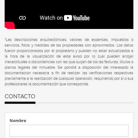
*Las descripciones arquitectónicas, valores de expensas, impuestos o
servicios, fotos y medidas de las propiedades son aproximados. Los datos
fueron proporcionados por el propietario y pueden no estar actualizados a
la hora de la visualización de este aviso por lo cual pueden arrojar
inexactitudes o discordancias con las que surjan de los las facturas, títulos o
planos legales del inmueble. Se pondrá a disposición del interesado la
documentación necesaria a fin de realizar las verificaciones respectivas
previamente a la realización de cualquier operación, requiriendo por sí o sus
profesionales la documentación que corresponda.
CONTACTO
Nombre