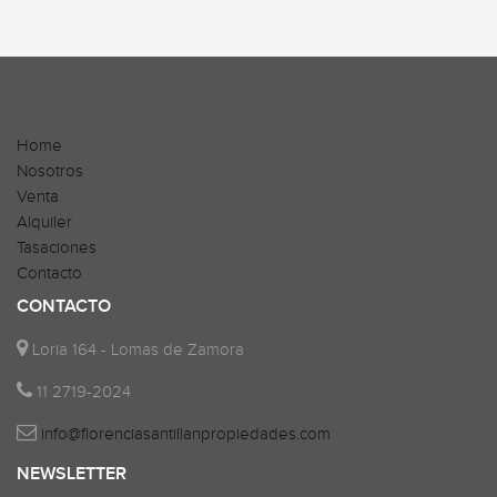
Home
Nosotros
Venta
Alquiler
Tasaciones
Contacto
CONTACTO
Loria 164 - Lomas de Zamora
11 2719-2024
info@florenciasantillanpropiedades.com
NEWSLETTER